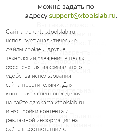
можно задать по
адресу
support@
xtoolslab.ru
.
Вы также можете
Сайт agrokarta.xtoolslab.ru
связаться нами по
использует аналитические
адресу: ООО «Икс Тулс»,
файлы cookie и другие
Пр-т Ак. Лаврентьева
технологии слежения в целях
2/2, г. Новосибирск,
обеспечения максимального
630090, Россия.
удобства использования
сайта посетителями. Для
Дополнительная
контроля вашего поведения
информация
на сайте agrokarta.xtoolslab.ru
и настройки контента и
Настоящая Политика
рекламной информации на
может быть изменена
сайте в соответствии с