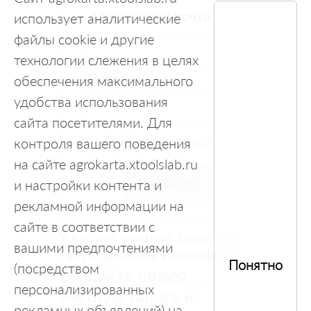
Электронная почта
использует аналитические
файлы cookie и другие
технологии слежения в целях
Пароль
обеспечения максимального
удобства использования
сайта посетителями. Для
Забыли пароль?
контроля вашего поведения
на сайте agrokarta.xtoolslab.ru
Войти
и настройки контента и
рекламной информации на
сайте в соответствии с
У вас нет учетной записи на
вашими предпочтениями
сайте agrokarta.xtoolslab.ru ?
Понятно
(посредством
Создайте новую
персонализированных
учетную запись и
рекламных объявлений) на