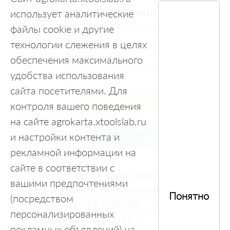
Электронная почта
использует аналитические
файлы cookie и другие
технологии слежения в целях
Пароль
обеспечения максимального
удобства использования
сайта посетителями. Для
Забыли пароль?
контроля вашего поведения
на сайте agrokarta.xtoolslab.ru
Войти
и настройки контента и
рекламной информации на
сайте в соответствии с
У вас нет учетной записи на
вашими предпочтениями
сайте agrokarta.xtoolslab.ru ?
Понятно
(посредством
Создайте новую
персонализированных
учетную запись и
рекламных объявлений) на